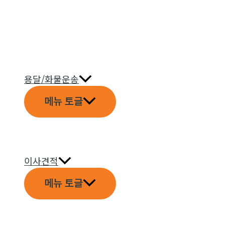
용달/화물운송
메뉴 토글
이사견적
메뉴 토글