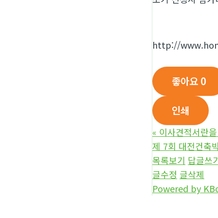
http://www.ho
좋아요
0
인쇄
«
이사견적서란을
제 7회 대전건축
목록보기
답글쓰
의료실비진단자
글수정
글삭제
Powered by KB
어린이보험