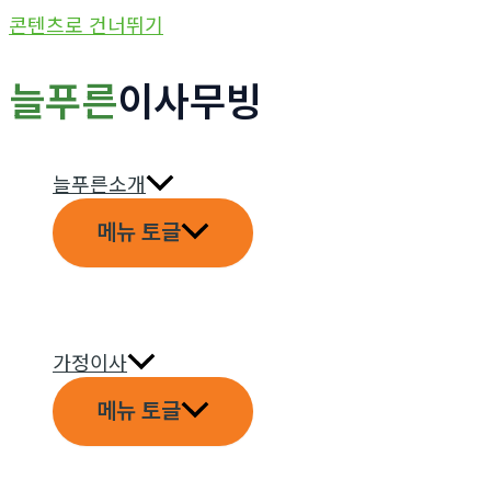
콘텐츠로 건너뛰기
늘푸른
이사무빙
늘푸른소개
메뉴 토글
가정이사
메뉴 토글