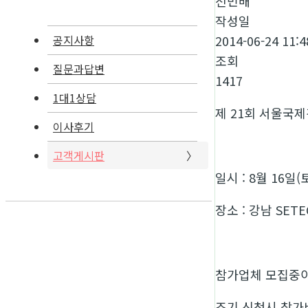
전민배
작성일
2014-06-24 11:4
공지사항
조회
질문과답변
1417
1대1상담
제 21회 서울국
이사후기
고객게시판
일시 : 8월 16일(
장소 : 강남 SETE
참가업체 모집중
조기 신청시 참가