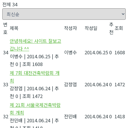
전체 34
번
추
제목
작성자
작성일
조회
호
천
안녕하세요! 사이트 잘보고
갑니다 ^^
34
이병수
2014.06.25
0
1608
이병수
|
2014.06.25
|
추
천 0
|
조회 1608
제 7회 대전건축박람회 개
최
33
감정엽
2014.06.24
0
1472
감정엽
|
2014.06.24
|
추
천 0
|
조회 1472
제 21회 서울국제건축박람
회 개최
32
전민배
2014.06.24
0
1418
전민배
|
2014.06.24
|
추
천 0
|
조회 1418