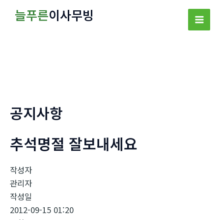
콘
늘푸른
이사무빙
텐
Mai
츠
로
Men
건
너
뛰
기
공지사항
추석명절 잘보내세요
작성자
관리자
작성일
2012-09-15 01:20