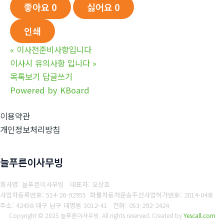
좋아요
0
싫어요
0
인쇄
«
이사전준비사항입니다
이사시 유의사항 입니다
»
목록보기
답글쓰기
Powered by KBoard
이용약관
개인정보처리방침
늘푸른이사무빙
회사명: 늘푸른이사무빙 대표자: 오상호
사업자등록번호: 514-26-92955
화물자동차운송주선사업허가번호: 2014-04호
주소: 42458 대구 남구 대명동 3012-41
전화: 053-292-2424
Copyright © 2025 늘푸른이사무빙. All rights reserved.
Created by
Yescall.com